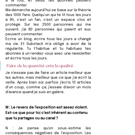
à la fois, et seuls tes abonnés peuvent 
commenter. 
Ma démarche aujourd’hui se base sur la théorie 
des 1000 fans. Quelqu’un qui te lit tous les jours 
à 9h, c’est un fan, c’est un espace clos et 
protégé. Sur les 2500 personnes qui me 
suivent, j’ai 80 personnes qui paient et eux 
peuvent commenter. 
Écrire un blog, écrire tous les jours a changé 
ma vie. Et Substack m’a obligé à avoir de la 
régularité. Tu t’habitue et tu habitues tes 
abonnés à un rendez-vous avec une newsletter 
et écrire tous les jours. 
Faire de la quantité crée la qualité. 
Je n’essaie pas de faire un article meilleur que 
les autres, mais meilleur que ce que j’ai écrit la 
veille. Après bien sûr parfois j’écris 10 articles 
d’un coup, comme ça, j’essaie d’avoir un mois 
d’avance quand je suis en galère. 
M : Le revers de l’exposition est assez violent. 
Est-ce que pour toi c’est inhérent au contenu 
que tu partages ou au canal ?
N : 
Je pense qu’on sous-estime les 
conséquences négatives de l’exposition. Les 