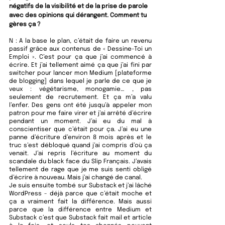
négatifs de la visibilité et de la prise de parole 
avec des opinions qui dérangent. Comment tu 
gères ça ? 
N : 
A la base le plan, c’était de faire un revenu 
passif grâce aux contenus de « Dessine-Toi un 
Emploi ». C’est pour ça que j’ai commencé à 
écrire. Et j’ai tellement aimé ça que j’ai fini par 
switcher pour lancer mon Medium [plateforme 
de blogging] dans lequel je parle de ce que je 
veux : végétarisme, monogamie… , pas 
seulement de recrutement. Et ça m’a valu 
l’enfer. Des gens ont été jusqu’à appeler mon 
patron pour me faire virer et j’ai arrêté d’écrire 
pendant un moment. J’ai eu du mal à 
conscientiser que c’était pour ça. J’ai eu une 
panne d’écriture d’environ 8 mois après et le 
truc s’est débloqué quand j’ai compris d’où ça 
venait. J’ai repris l’écriture au moment du 
scandale du black face du Slip Français. J’avais 
tellement de rage que je me suis senti obligé 
d’écrire à nouveau. Mais j’ai changé de canal. 
Je suis ensuite tombé sur Substack et j’ai lâché 
WordPress - déjà parce que c’était moche et 
ça a vraiment fait la différence. Mais aussi 
parce que la différence entre Medium et 
Substack c’est que Substack fait mail et article 