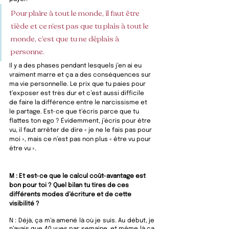
Pour plaire à tout le monde, il faut être 
tiède et ce n’est pas que tu plais à tout le 
monde, c’est que tu ne déplais à 
personne. 
Il y a des phases pendant lesquels j’en ai eu 
vraiment marre et ça a des conséquences sur 
ma vie personnelle. Le prix que tu paies pour 
t’exposer est très dur et c’est aussi difficile 
de faire la différence entre le narcissisme et 
le partage. Est-ce que t’écris parce que tu 
flattes ton ego ? Évidemment, j’écris pour être 
vu, il faut arrêter de dire « je ne le fais pas pour 
moi », mais ce n’est pas non plus « être vu pour 
être vu ».
M : Et est-ce que le calcul coût-avantage est 
bon pour toi ? Quel bilan tu tires de ces 
différents modes d’écriture et de cette 
visibilité ?  
N : 
Déjà, ça m’a amené là où je suis. Au début, je 