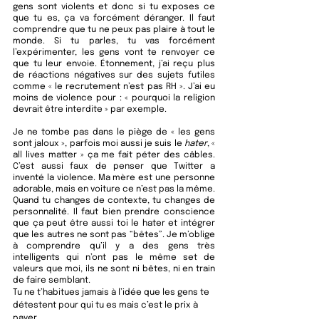
gens sont violents et donc si tu exposes ce 
que tu es, ça va forcément déranger. 
Il faut 
comprendre que tu ne peux pas plaire à tout le 
monde. 
Si tu parles, tu vas forcément 
l’expérimenter, les gens vont te renvoyer ce 
que tu leur envoie. Étonnement, j’ai reçu plus 
de réactions négatives sur des sujets futiles 
comme « le recrutement n’est pas RH ». J’ai eu 
moins de violence pour : « pourquoi la religion 
devrait être interdite » par exemple. 
Je ne tombe pas dans le piège de « les gens 
sont jaloux », parfois moi aussi je suis le 
hater
, « 
all lives matter » ça me fait péter des câbles.  
C’est aussi faux de penser que Twitter a 
inventé la violence. Ma mère est une personne 
adorable, mais en voiture ce n’est pas la même. 
Quand tu changes de contexte, tu changes de 
personnalité. Il faut bien prendre conscience 
que ça peut être aussi toi le hater et intégrer 
que les autres ne sont pas “bêtes”. Je m’oblige 
à comprendre qu’il y a des gens très 
intelligents qui n’ont pas le même set de 
valeurs que moi, ils ne sont ni bêtes, ni en train 
de faire semblant. 
Tu ne t’habitues jamais à l’idée que les gens te 
détestent pour qui tu es mais c’est le prix à 
payer. 