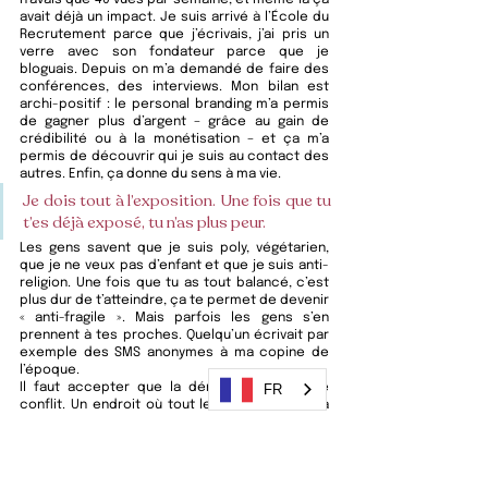
n’avais que 40 vues par semaine, et même là ça 
avait déjà un impact. Je suis arrivé à l’École du 
Recrutement parce que j’écrivais, j’ai pris un 
verre avec son fondateur parce que je 
bloguais. Depuis on m’a demandé de faire des 
conférences, des interviews. Mon bilan est 
archi-positif : le personal branding m’a permis 
de gagner plus d’argent – grâce au gain de 
crédibilité ou à la monétisation – et ça m’a 
permis de découvrir qui je suis au contact des 
autres. Enfin, ça donne du sens à ma vie. 
Je dois tout à l’exposition. Une fois que tu 
t’es déjà exposé, tu n’as plus peur. 
Les gens savent que je suis poly, végétarien, 
que je ne veux pas d’enfant et que je suis anti-
religion. Une fois que tu as tout balancé, c’est 
plus dur de t’atteindre, ça te permet de devenir 
« anti-fragile ». Mais parfois les gens s’en 
prennent à tes proches. Quelqu’un écrivait par 
exemple des SMS anonymes à ma copine de 
l’époque.  
Il faut accepter que la démocratie, c’est le 
FR
conflit. Un endroit où tout le monde ferme sa 
gueule, c’est une dictatur
e. Il n’y a pas de 
parole honnête qui ne dérange pas. D
ès que tu 
dis vraiment ce que tu penses, ça va faire chier 
des gens. Mais tu reçois aussi beaucoup 