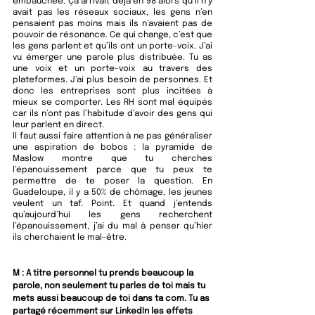
embauchée. Ça arrivait déjà en 98 alors qu’il n’y 
avait pas les réseaux sociaux, les gens n’en 
pensaient pas moins mais ils n’avaient pas de 
pouvoir de résonance. Ce qui change, c’est que 
les gens parlent et qu’ils ont un porte-voix. J’ai 
vu émerger une parole plus distribuée. Tu as 
une voix et un porte-voix au travers des 
plateformes. J’ai plus besoin de personnes. Et 
donc les entreprises sont plus incitées à 
mieux se comporter. Les RH sont mal équipés 
car ils n’ont pas l’habitude d’avoir des gens qui 
leur parlent en direct.
Il faut aussi faire attention à ne pas généraliser 
une aspiration de bobos : la pyramide de 
Maslow montre que tu cherches 
l’épanouissement parce que tu peux te 
permettre de te poser la question. En 
Guadeloupe, il y a 50% de chômage, les jeunes 
veulent un taf. Point. Et quand j’entends 
qu’aujourd’hui les gens recherchent 
l’épanouissement, j’ai du mal à penser qu’hier 
ils cherchaient le mal-être. 
M : A titre personnel tu prends beaucoup la 
parole, non seulement tu parles de toi mais tu 
mets aussi beaucoup de toi dans ta com. Tu as 
partagé récemment sur LinkedIn les effets 