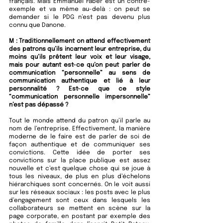
français. Mais Emmanuel Faber est un contre-
exemple et va même au-delà : on peut se 
demander si le PDG n’est pas devenu plus 
connu que Danone. 
M : Traditionnellement on attend effectivement 
des patrons qu’ils incarnent leur entreprise, du 
moins qu’ils prêtent leur voix et leur visage, 
mais pour autant est-ce qu’on peut parler de 
communication “personnelle” au sens de 
communication authentique et lié à leur 
personnalité ? Est-ce que ce style 
“communication personnelle impersonnelle” 
n’est pas dépassé ?
Tout le monde attend du patron qu’il parle au 
nom de l’entreprise. Effectivement, la manière 
moderne de le faire est de parler de soi de 
façon authentique et de communiquer ses 
convictions. Cette idée de porter ses 
convictions sur la place publique est assez 
nouvelle et c’est quelque chose qui se joue à 
tous les niveaux, de plus en plus d’échelons 
hiérarchiques sont concernés. On le voit aussi 
sur les réseaux sociaux : les posts avec le plus 
d’engagement sont ceux dans lesquels les 
collaborateurs se mettent en scène sur la 
page corporate, en postant par exemple des 