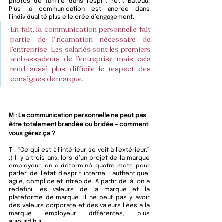
photos de famille dans l’esprit Petit Bateau. 
Plus la communication est ancrée dans 
l’individualité plus elle crée d’engagement. 
En fait, la communication personnelle fait 
partie de l’incarnation nécessaire de 
l’entreprise. Les salariés sont les premiers 
ambassadeurs de l’entreprise mais cela 
rend aussi plus difficile le respect des 
consignes de marque.
M : 
La communication personnelle ne peut pas 
être totalement brandée ou bridée – comment 
vous gérez ça ?
T : “Ce qui est à l’intérieur se voit à l’extérieur.” 
:) Il y a trois ans, lors d’un projet de la marque 
employeur, on a déterminé quatre mots pour 
parler de l’état d’esprit interne : authentique, 
agile, complice et intrépide. A partir de là, on a 
redéfini les valeurs de la marque et la 
plateforme de marque. Il ne peut pas y avoir 
des valeurs corporate et des valeurs liées à la 
marque employeur différentes, plus 
aujourd’hui.