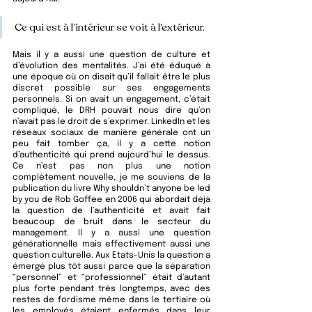
Ce qui est à l’intérieur se voit à l’extérieur.
Mais il y a aussi une question de culture et 
d’évolution des mentalités. J’ai été éduqué à 
une époque où on disait qu’il fallait être le plus 
discret possible sur ses engagements 
personnels. Si on avait un engagement, c’était 
compliqué, le DRH pouvait nous dire qu’on 
n’avait pas le droit de s’exprimer. LinkedIn et les 
réseaux sociaux de manière générale ont un 
peu fait tomber ça, il y a cette notion 
d’authenticité qui prend aujourd’hui le dessus. 
Ce n’est pas non plus une notion 
complètement nouvelle, je me souviens de la 
publication du livre Why shouldn’t anyone be led 
by you de Rob Goffee en 2006 qui abordait déjà 
la question de l’authenticité et avait fait 
beaucoup de bruit dans le secteur du 
management. Il y a aussi une question 
générationnelle mais effectivement aussi une 
question culturelle. Aux Etats-Unis la question a 
émergé plus tôt aussi parce que la séparation 
“personnel” et “professionnel” était d’autant 
plus forte pendant très longtemps, avec des 
restes de fordisme même dans le tertiaire où 
les employés étaient enfermés dans leur 