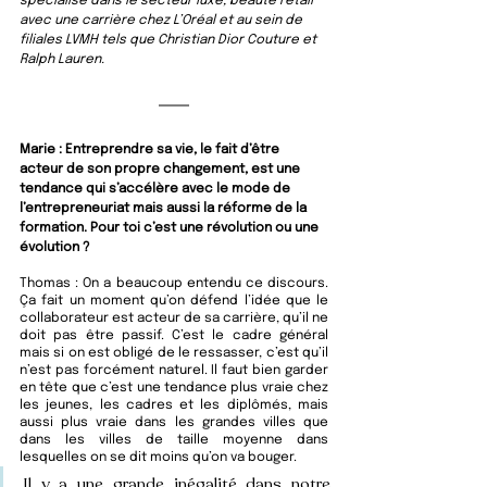
spécialisé dans le secteur luxe, beauté retail 
avec une carrière chez L’Oréal et au sein de 
filiales LVMH tels que Christian Dior Couture et 
Ralph Lauren.
Marie : Entreprendre sa vie, le fait d’être 
acteur de son propre changement, est une 
tendance qui s’accélère avec le mode de 
l’entrepreneuriat mais aussi la réforme de la 
formation. Pour toi c’est une révolution ou une 
évolution ?
Thomas : On a beaucoup entendu ce discours. 
Ça fait un moment qu’on défend l’idée que le 
collaborateur est acteur de sa carrière, qu’il ne 
doit pas être passif. C’est le cadre général 
mais si on est obligé de le ressasser, c’est qu’il 
n’est pas forcément naturel. Il faut bien garder 
en tête que c’est une tendance plus vraie chez 
les jeunes, les cadres et les diplômés, mais 
aussi plus vraie dans les grandes villes que 
dans les villes de taille moyenne dans 
lesquelles on se dit moins qu’on va bouger. 
Il y a une grande inégalité dans notre 