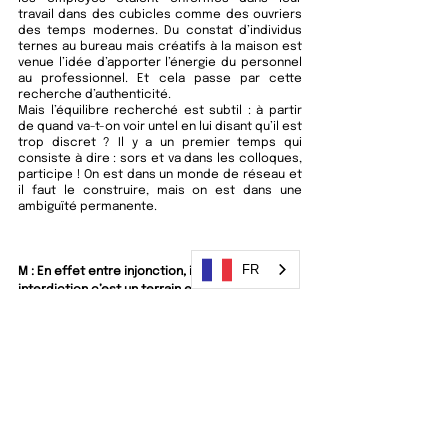
travail dans des cubicles comme des ouvriers 
des temps modernes. Du constat d’individus 
ternes au bureau mais créatifs à la maison est 
venue l’idée d’apporter l’énergie du personnel 
au professionnel. Et cela passe par cette 
recherche d’authenticité.
Mais l’équilibre recherché est subtil : à partir 
de quand va-t-on voir untel en lui disant qu’il est 
trop discret ? Il y a un premier temps qui 
consiste à dire : sors et va dans les colloques, 
participe ! On est dans un monde de réseau et 
il faut le construire, mais on est dans une 
ambiguïté permanente.
FR
M : 
En effet entre injonction, invitation et 
interdiction c’est un terrain encore miné ou du 
moins à défricher pour pas mal d’entreprises. 
Ça pose aussi la question pour moi du rapport 
entre les injonctions parfois contradictoires à 
penser collectif et celles de se prendre en 
main tout seul ?
T : Oui mais est-ce que ce n’est pas un faux 
problème ? Penser collectif ce n’est pas 