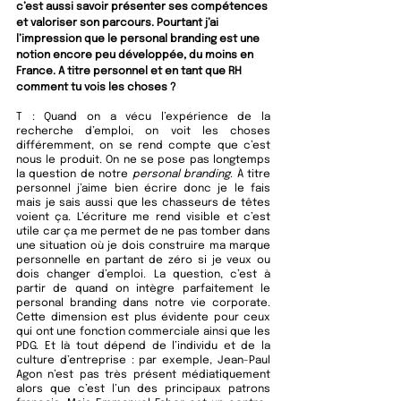
c’est aussi savoir présenter ses compétences 
et valoriser son parcours. Pourtant j’ai 
l’impression que le personal branding est une 
notion encore peu développée, du moins en 
France. A titre personnel et en tant que RH 
comment tu vois les choses ?
T : 
Quand on a vécu l’expérience de la 
recherche d’emploi, on voit les choses 
différemment, on se rend compte que c’est 
nous le produit. On ne se pose pas longtemps 
la question de notre 
personal branding
. À titre 
personnel j’aime bien écrire donc je le fais 
mais je sais aussi que les chasseurs de têtes 
voient ça. L’écriture me rend visible et c’est 
utile car ça me permet de ne pas tomber dans 
une situation où je dois construire ma marque 
personnelle en partant de zéro si je veux ou 
dois changer d’emploi. La question, c’est à 
partir de quand on intègre parfaitement le 
personal branding dans notre vie corporate. 
Cette dimension est plus évidente pour ceux 
qui ont une fonction commerciale ainsi que les 
PDG. Et là tout dépend de l’individu et de la 
culture d’entreprise : par exemple, Jean-Paul 
Agon n’est pas très présent médiatiquement 
alors que c’est l’un des principaux patrons 